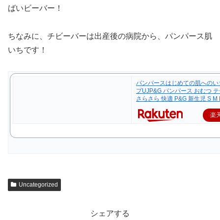
ばいビーバー！
ちなみに、チビーバーは出産後の病院から、パンパース肌
いちです！
パンパースはじめての肌へのい
プUJP&G パンパース おむつ 
さらさら 快適 P&G 新生児 S M
楽
Uncategorized
シェアする